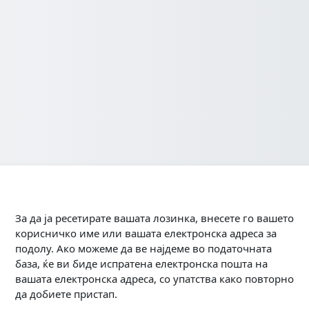
За да ја ресетирате вашата лозинка, внесете го вашето
корисничко име или вашата електронска адреса за
подолу. Ако можеме да ве најдеме во податочната
база, ќе ви биде испратена електронска пошта на
вашата електронска адреса, со упатства како повторно
да добиете пристап.