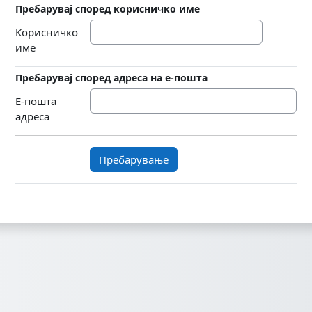
Пребарувај според корисничко име
Пребарувај според корисничко им
Корисничко
име
Пребарувај според адреса на е-пошта
Пребарувај според адреса на е-пош
Е-пошта
адреса