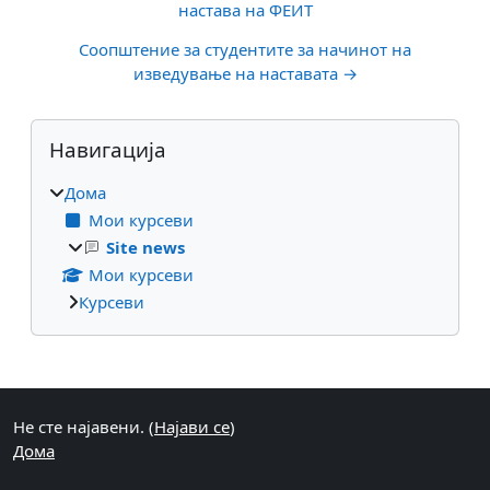
настава на ФЕИТ
Соопштение за студентите за начинот на
изведување на наставата →
Блокови
Прескокни Навигација
Навигација
Дома
Мои курсеви
Site news
Мои курсеви
Курсеви
Supplementary blocks
Не сте најавени. (
Најави се
)
Дома