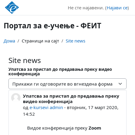
Оди до главна содржина
Не сте најавени. (
Најави се
)
Портал за е-учење - ФЕИТ
Дома
Страници на сајт
Site news
Site news
Упатсва за пристап до предавања преку видео
конференција
Прикажување
Упатсва за пристап до предавања преку
Број на одговори: 0
видео конференција
од
e-kursevi admin
-
вторник, 17 март 2020,
14:52
Видое конференција преку
Zoom