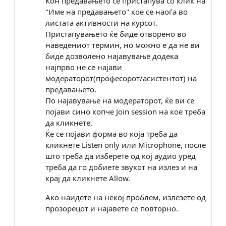
Кон предавањето се пристапува со клик на
"
Име на предавањето
" кое се наоѓа
во
листата активности
на
курсот
.
Пристапувањето ќе биде отворено
во
наведениот термин,
но можно е да не ви
биде дозволено најавување додека
најпрво не се најaви
модераторот
(професорот/асистентот)
на
предавањето.
По најавување на мoдераторот, ќе ви се
појави сино копче Join session на кое треба
да кликнете.
Ќе се појави форма во која треба да
кликнете Listen only
или
Microphone, после
што треба да изберете од кој аудио уред
треба да го добиете звукот на излез и на
крај да кликнете Allow.
Ако наидете на некој проблем, излезете од
прозорецот и најавете се повторно.