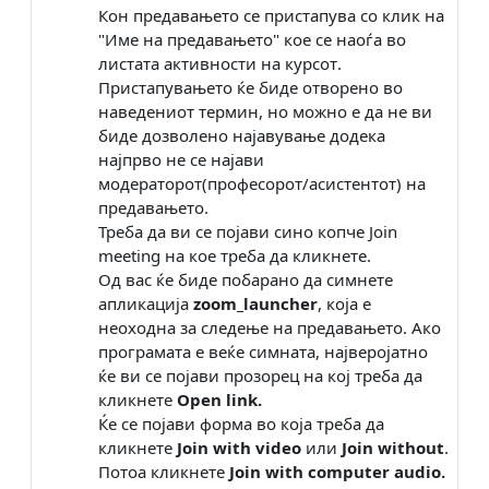
Кон предавањето се пристапува со клик на
"
Име на предавањето
" кое се наоѓа
во
листата активности
на
курсот
.
Пристапувањето ќе биде отворено
во
наведениот термин,
но можно е да не ви
биде дозволено најавување додека
најпрво не се најaви
модераторот
(професорот/асистентот)
на
предавањето.
Треба да ви се појави сино копче Join
meeting на кое треба да кликнете.
Од вас ќе биде побарано да симнете
апликација
zoom_launcher
, која е
неоходна за следење на предавањето. Ако
програмата е веќе симната, најверојатно
ќе ви се појави прозoре
ц
на кој треба да
кликнете
Open link.
Ќе се појави форма во која треба да
кликнете
Join with video
или
Join without
.
Потоа кликнете
Join with computer audio.