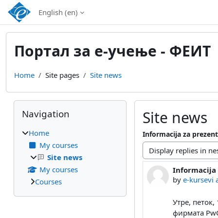
Skip to main content
English ‎(en)‎
Портал за е-учење - ФЕИТ
Home
Site pages
Site news
Blocks
Skip Navigation
Navigation
Site news
Home
Informacija za prezen
My courses
Display mode
Site news
My courses
Informacija
Number of rep
by
e-kursevi
Courses
Утре, петок,
фирмата PwC 