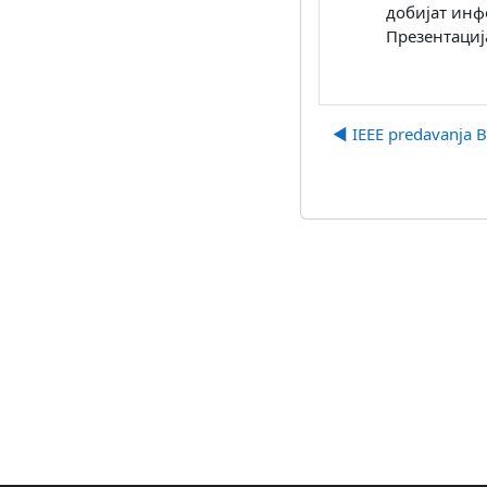
добијат инф
Презентациј
◀︎ IEEE predavanja B