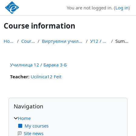
Skip to main content
You are not logged in. (
Log in
)
Course information
Home
Courses
Виртуелни училници
У12 / Б3-Б
Summary
Училница 12 / Барака 3-Б
Teacher:
Ucilnica12 Feit
Blocks
Skip Navigation
Navigation
Home
My courses
Site news