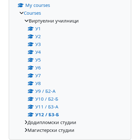
My courses
Courses
Виртуелни училници
У1
У2
У3
У4
У5
У6
У7
У8
У9 / Б2-А
У10 / Б2-Б
У11 / Б3-А
У12 / Б3-Б
Додипломски студии
Магистерски студии