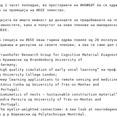
од 1 часот попладне, во просториите на ИНОФЕИТ ќе се одрж
а за промоција на ИЕЕЕ членство.
цијата ќе имате можност да дознаете за придобивките на чл
тивностите, како и попустот за нови членови на македонска
ЕЕЕ.

а секција на ИЕЕЕ оваа година одржа повеќе од 20 ексклузи
едавања и дискусии за своите членови, а ова се само дел о
р Краљевски од Brandenburg University of

Germany;

д University College London;

ntónio Cunha од University of Trás-os-Montes and

Portugal;

andra Pereira од University of Trás-os-Montes and

Portugal;

а д-р Бошковски од Polytechnique Montréal.
