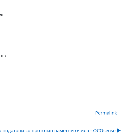
п

на

Permalink
 податоци со прототип паметни очила - OCOsense ▶︎