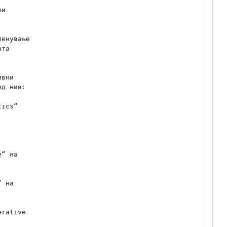
и

енување

та

вни

д нив:
