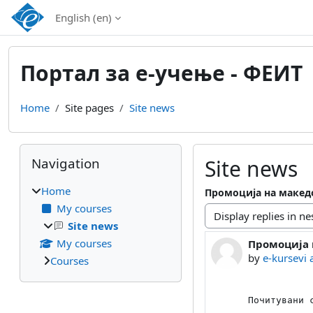
Skip to main content
English ‎(en)‎
Портал за е-учење - ФЕИТ
Home
Site pages
Site news
Blocks
Skip Navigation
Navigation
Site news
Home
Промоција на македо
My courses
Display mode
Site news
My courses
Промоција 
Number of rep
by
e-kursevi
Courses
Почитувани с