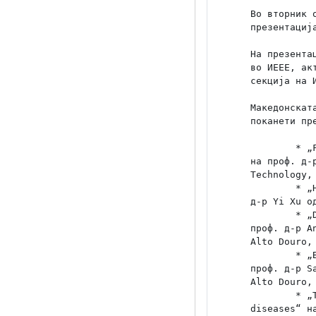
Во вторник 
презентациј
На презента
во ИЕЕЕ, ак
секција на И
Македонскат
поканети пр
	* „Fraunhofer Research Group for Cognitive Material Diagnostics“

на проф. д-
Technology, 
	* „High quality simulation of early vocal learning“ на проф.

д-р Yi Xu о
	* „Deep learning applications to remote sensing and medicine“ на

проф. д-р A
Alto Douro, 
	* „Biomimetics of nests – Sustainable construction material“ на

проф. д-р S
Alto Douro, 
	* „The myelin-weighted connectome: A new look at neurodegenerative

diseases“ н