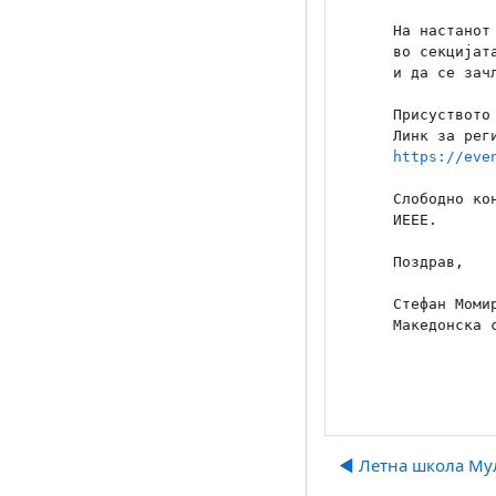
На настанот
во секцијат
и да се зач
Присуството
https://eve
Слободно ко
ИЕЕЕ.

Поздрав,

Стефан Моми
◀︎ Летна школа Му