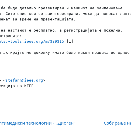
 ќе биде детално презентиран и начинот на зачленување

а. Сите оние кои се заинтересирани, може да понесат лапто
ленат за време на презентацијата.

 на настанот е бесплатно, а регистрацијата е пожелна.

nts.vtools.ieee.org/m/339315
 [1]

нтактирајте ме доколку имате било какви прашања во однос 
р <
stefann@ieee.org
>

лтимедиски технологии - ,,Диоген"
Собирање на