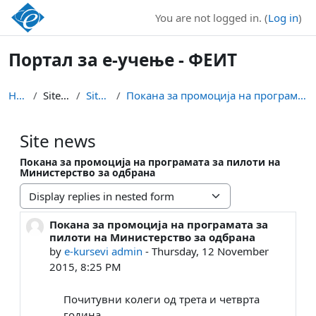
Skip to main content
You are not logged in. (
Log in
)
Портал за е-учење - ФЕИТ
Home
Site pages
Site news
Покана за промоција на програмата за пилоти на Мин...
Site news
Покана за промоција на програмата за пилоти на
Министерство за одбрана
Display mode
Покана за промоција на програмата за
Number of replies: 0
пилоти на Министерство за одбрана
by
e-kursevi admin
-
Thursday, 12 November
2015, 8:25 PM
Почитувни колеги од трета и четврта
година,