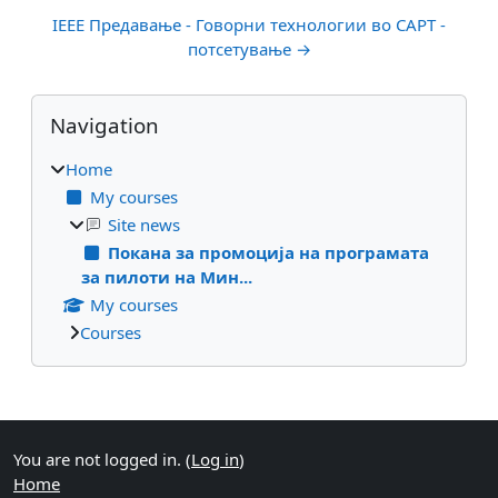
IEEE Предавање - Говорни технологии во CAPT -
потсетување →
Blocks
Skip Navigation
Navigation
Home
My courses
Site news
Покана за промоција на програмата
за пилоти на Мин...
My courses
Courses
Supplementary blocks
You are not logged in. (
Log in
)
Home