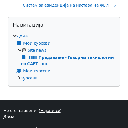
Систем за евиденција на настава на ФЕИТ →
Блокови
Прескокни Навигација
Навигација
Дома
Мои курсеви
Site news
IEEE Предавање - Говорни технологии
во CAPT - по...
Мои курсеви
Курсеви
Supplementary blocks
Не сте најавени. (
Најави се
)
Дома