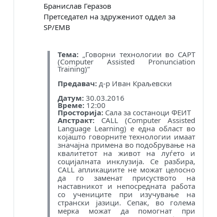
Бранислав Геразов
Претседател на здружениот оддел за
SP/EMB
Тема:
„Говорни технологии во CAPT
(Computer Assisted Pronunciation
Training)“
Предавач:
д-р Иван Краљевски
Датум:
30.03.2016
Време:
12:00
Просторија:
Сала за состаноци ФЕИТ
Апстракт:
CALL (Computer Assisted
Language Learning) е една област во
којашто говорните технологии имаат
значајна примена во подобрување на
квалитетот на живот на луѓето и
социјалната инклузија. Се разбира,
CALL апликациите не можат целосно
да го заменат присуството на
наставникот и непосредната работа
со учениците при изучување на
странски јазици. Сепак, во голема
мерка можат да помогнат при