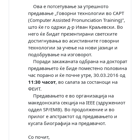
Ова е потсетување за утрешното
предавање „Говорни технологии во CAPT
(Computer Assisted Pronunciation Training)”,
што ќе го одржи д-р Иван Краљевски. Во
него ќе бидат презентирани светските
достигнувања во асистивните говорни
технологии за учење на нови јазици и
подобрување на изговорот.
Поради закажаната одбрана на докторат
предавањето ќе биде поместено половина
час порано и ќе почне утре, 30.03.2016 од
11:30 часот
, во салата за состаноци на
ФЕИТ.
Предавањето е во организација на
македонската секција на IEEE (здружениот
оддел SP/EMB). Во продолжение и во
прилог е апстрактот од предавањето и
кусата биографија на предавачот.
Со почит,