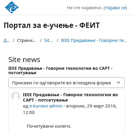
Оди до главна содржина
Не сте најавени. (
Најави се
)
Портал за е-учење - ФЕИТ
Дома
Страници на сајт
Site news
IEEE Предавање - Говорни технологии во CAPT - по...
Site news
IEEE Предавање - Говорни технологии во CAPT -
потсетување
Прикажување
IEEE Предавање - Говорни технологии во
Број на одговори: 0
CAPT - потсетување
од
e-kursevi admin
-
вторник, 29 март 2016,
12:00
Почитувани колеги,