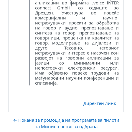
апликации во фирмата „voice INTER
connect GmbH“ со седиште во
Дрезден. Учествува во повеќе
комерцијални и научно-
истражувачки проекти за обработка
на говор и аудио, препознавање и
синтеза на говор, препознавање на
говорници, проценка на квалитет на
говор, моделирање на дијалози, и
друго. Тековно, неговиот
истражувачки интерес е насочен кон
развојот на говорни апликации за
јазици со минимални или
непостоечки електронски ресурси.
Има објавено повеќе трудови на
меѓународни научни конференции и
списанија.
Директен линк
← Покана за промоција на програмата за пилоти
на Министерство за одбрана