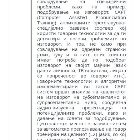
совладување на специфични
проблеми, како на пример,
подобрување на изговорот. CAPT
(Computer Assisted Pronunciation
Training) апликациите претставуваат
специјално развиен софтвер кој
користи говорни технологии за да ги
детектира и посочи проблемите во
изговорот. И тоа, не само при
совладување на одреден странски
јазик, туку и за сите оние коишто
имаат потреба да го подобрат
изговорот на својот мајчин јазик
(јавни личности, ТВ водители, лицата
со попреченост во говорот итн.).
Говорните технологии и алгоритми
имплементирани во таков CAPT
систем вршат анализа на квалитетот
на изговорот на субсегментално и
супрасегментално ниво, соодветна
аудио-визуелна презентација на
потенцијалните проблеми, како и
давање на совети за подобрување.
Централното место го зазема систем
за автоматско препознавање на говор
трениран на целниот (L2) јазик, со кој
се пресметува GOP (Goodness of