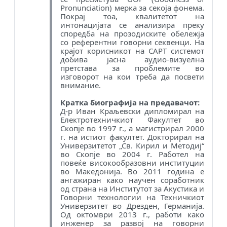
Pronunciation) мерка за секоја фонема.
Покрај тоа, квалитетот на
интонацијата се анализира преку
споредба на прозодиските обележја
со референтни говорни секвенци. На
крајот корисникот на
CAPT
системот
добива јасна аудио-визуелна
претстава за проблемите во
изговорот на кои треба да посвети
внимание.
Кратка биографија на предавачот:
Д-р Иван Краљевски дипломирал на
Електротехничкиот Факултет во
Скопје во 1997 г., а магистрирал 2000
г. на истиот факултет. Докторирал на
Универзитетот „Св. Кирил и Методиј“
во Скопје во 2004 г. Работел на
повеќе високообразовни институции
во Македонија. Во 2011 година е
ангажиран како научен соработник
од страна на Институтот за Акустика и
Говорни технологии на Техничкиот
Универзитет во Дрезден, Германија.
Од октомври 2013 г., работи како
инженер за развој на говорни