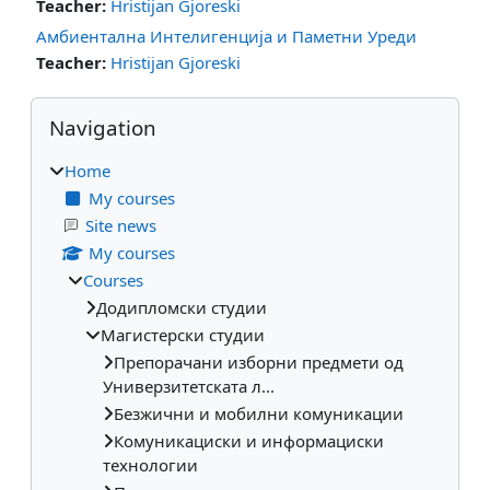
Teacher:
Hristijan Gjoreski
Амбиентална Интелигенција и Паметни Уреди
Teacher:
Hristijan Gjoreski
Blocks
Skip Navigation
Navigation
Home
My courses
Site news
My courses
Courses
Додипломски студии
Магистерски студии
Препорачани изборни предмети од
Универзитетската л...
Безжични и мобилни комуникации
Комуникациски и информациски
технологии