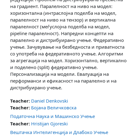
на градиент. Паралелност на ниво на модел:
хоризонтална (интраслојна поделба на модел,
паралелност на ниво на тензор) и вертикална
паралелност (меѓуслојна поделба на модел,
pipeline паралелност). Напредни концепти на
паралелно и дистрибуирано учење. Федеративно
учење. Зачувување на безбедноста и приватноста
со употреба на федеративното учење. Алгоритми
за агрегација на модел. Хоризонтално, вертикално
и поделено (split) федеративно учење.
Персонализација на модели. Евалуација на
перформанси и ефикасност на паралелно и на
дистрибуирано учење.
Teacher:
Daniel Denkovski
Teacher:
Бојана Величковска
Податочна Наука и Машинско Учење
Teacher:
Hristijan Gjoreski
Вештачка Интелигенција и Длабоко Учење