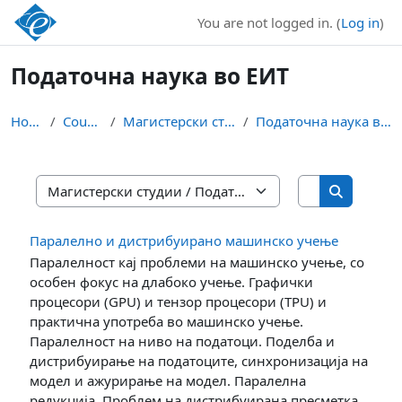
Skip to main content
You are not logged in. (
Log in
)
Податочна наука во ЕИТ
Home
Courses
Магистерски студии
Податочна наука во ЕИТ
Search cours
Course categories
Search cou
Паралелно и дистрибуирано машинско учење
Паралелност кај проблеми на машинско учење, со
особен фокус на длабоко учење. Графички
процесори (GPU) и тензор процесори (TPU) и
практична употреба во машинско учење.
Паралелност на ниво на податоци. Поделба и
дистрибуирање на податоците, синхронизација на
модел и ажурирање на модел. Паралелна
редукција. Проблем на дистрибуирана пресметка