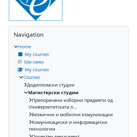
Blocks
Skip Navigation
Navigation
Home
My courses
Site news
My courses
Courses
Додипломски студии
Магистерски студии
Препорачани изборни предмети од
Универзитетската л...
Безжични и мобилни комуникации
Комуникациски и информациски
технологии
Проектен менаџмент