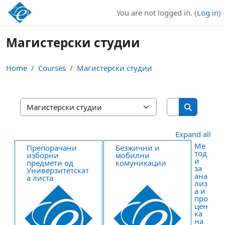
Skip to main content
You are not logged in. (
Log in
)
Магистерски студии
Home
Courses
Магистерски студии
Search cours
Course categories
Search cou
Expand all
Ме
Препорачани
Безжични и
тод
изборни
мобилни
и
предмети од
комуникации
за
Универзитетскат
ана
а листа
лиз
а и
про
цен
ка
на