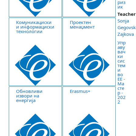
риз
ик
Teacher
Sonja
Комуникациски
Проектен
и информациски
менаџмент
Gegovsk
технологии
Zajkova
Упр
аву
вач
ки
сис
тем
и
во
ЕЕ -
Ма
сте
Обновливи
Erasmus+
р -
извори на
202
енергија
2