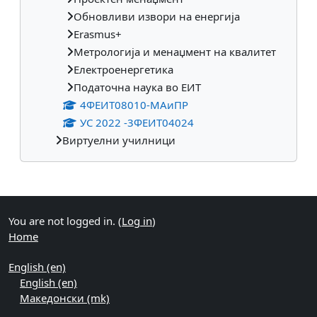
Обновливи извори на енергија
Erasmus+
Метрологија и менаџмент на квалитет
Електроенергетика
Податочна наука во ЕИТ
4ФЕИТ08010-МАиПР
УС 2022 -3ФЕИТ04024
Виртуелни училници
Supplementary blocks
You are not logged in. (
Log in
)
Home
English ‎(en)‎
English ‎(en)‎
Македонски ‎(mk)‎